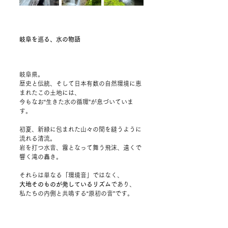
岐阜を巡る、水の物語
岐阜県。
歴史と伝統、そして日本有数の自然環境に恵
まれたこの土地には、
今もなお“生きた水の循環”が息づいていま
す。
初夏、新緑に包まれた山々の間を縫うように
流れる清流。
岩を打つ水音、霧となって舞う飛沫、遠くで
響く滝の轟き。
それらは単なる「環境音」ではなく、
大地そのものが発しているリズム
であり、
私たちの内側と共鳴する“原初の音”です。