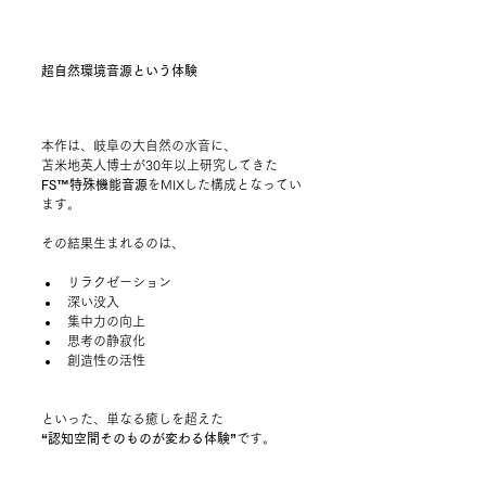
超自然環境音源という体験
本作は、岐阜の大自然の水音に、
苫米地英人博士が30年以上研究してきた
FS™特殊機能音源
をMIXした構成となってい
ます。
その結果生まれるのは、
リラクゼーション
深い没入
集中力の向上
思考の静寂化
創造性の活性
といった、単なる癒しを超えた
“認知空間そのものが変わる体験”
です。