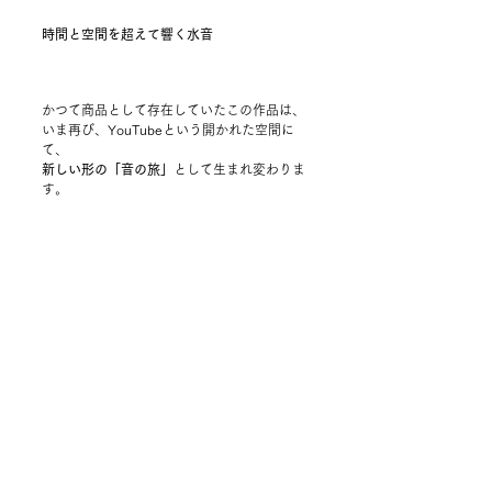
時間と空間を超えて響く水音
かつて商品として存在していたこの作品は、
いま再び、YouTubeという開かれた空間に
て、
新しい形の「音の旅」
として生まれ変わりま
す。
毎週金曜日、1曲ずつ。
全12曲にわたる水の巡礼。
そしてその始まりを、
メンバーシップの皆さまとともに迎えられる
ことを、
心より嬉しく思います。
まずは、目を閉じて、ヘッドフォンを装着
し、