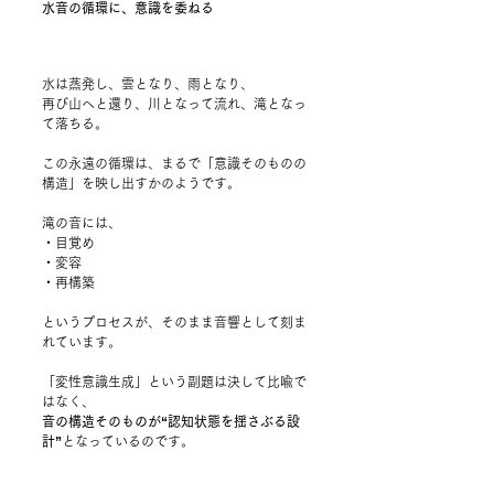
水音の循環に、意識を委ねる
水は蒸発し、雲となり、雨となり、
再び山へと還り、川となって流れ、滝となっ
て落ちる。
この永遠の循環は、まるで「意識そのものの
構造」を映し出すかのようです。
滝の音には、
・目覚め
・変容
・再構築
というプロセスが、そのまま音響として刻ま
れています。
「変性意識生成」という副題は決して比喩で
はなく、
音の構造そのものが“認知状態を揺さぶる設
計”
となっているのです。