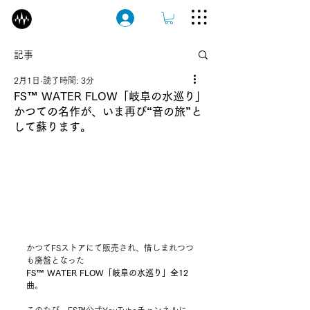
ログイン
記事
2月1日
読了時間: 3分
FS™ WATER FLOW「岐阜の水巡り」
かつての名作が、いま再び“音の旅”と
して蘇ります。
かつてFSストアにて販売され、惜しまれつつ
も廃盤となった
FS™ WATER FLOW「岐阜の水巡り」全12
曲
。
このたび、FS™公式YouTubeチャンネルに