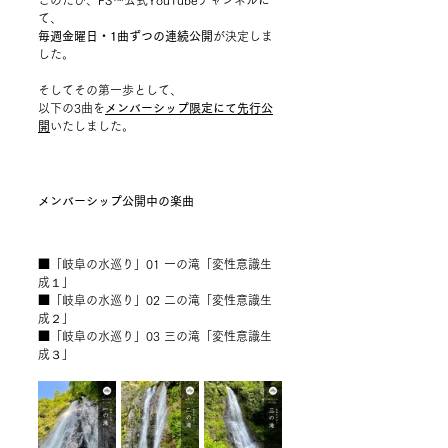
て、
毎週金曜日・1曲ずつの連続公開
が決定しま
した。
そしてその第一歩として、
以下の3曲を
メンバーシップ限定にて先行公
開
いたしました。
メンバーシップ公開中の楽曲
■「岐阜の水巡り」01 一の滝「変性意識生
成１」
■「岐阜の水巡り」02 二の滝「変性意識生
成２」
■「岐阜の水巡り」03 三の滝「変性意識生
成３」