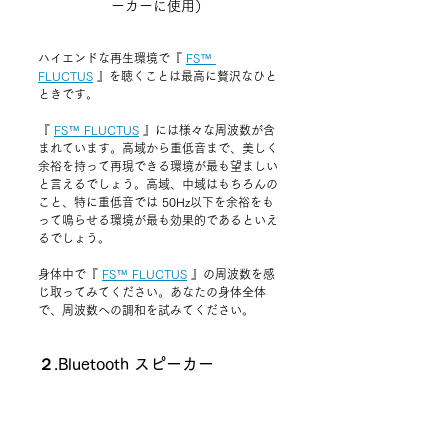
ーカーに使用）
ハイエンドな再生環境で
『 
FS™ 
FLUCTUS
 』
を聴くことは最高に贅沢なひと
ときです。
『 
FS™ FLUCTUS
 』
には様々な周波数が含
まれています。高域から重低音まで、美しく
余裕を持って再現できる環境が最も望ましい
と言えるでしょう。高域、中域はもちろんの
こと、特に重低音では 50Hz以下を余裕をも
って鳴らせる環境が最も効果的であるといえ
るでしょう。
身体中で
『 
FS™ FLUCTUS
 』
の周波数を感
じ取ってみてください。あなたの身体全体
で、周波数への調和を試みてください。
２.Bluetooth スピーカー