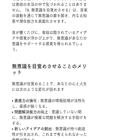
は普段の生活の中で気づかれることはありま
せん。「8. 無意識を目覚めさせる」は、音楽
の波動を通じて無意識の扉を開き、内なる知
恵や潜在能力を表面化させます。
音が響くたびに、普段は隠されているアイデ
アや感覚が浮かび上がり、無意識があなたの
意識をサポートする感覚を得られるでしょ
う。
無意識を目覚めさせることのメリ
ット
無意識が目覚めることで、あなたの心と人生
には次のような変化が訪れます
• 
直感力の強化 
: 無意識の情報処理が活性化
し、直感が鋭くなる。
• 
問題解決能力の向上 
: 意識していない間
に、無意識が複雑な問題を解決する手助けを
する。
• 
新しいアイデアの創出 
: 無意識が持つ創造
性が引き出され、これまで考えられなかった