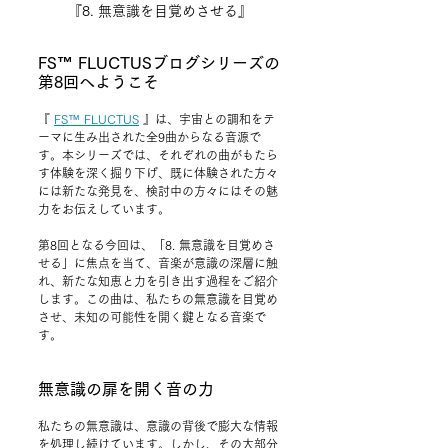
『8. 無意識を目覚めさせる』
FS™ FLUCTUSブログシリーズの
第8回へようこそ
『 
FS™ FLUCTUS
 』
は、宇宙との調和をテ
ーマに生み出された全9曲からなる音源で
す。本シリーズでは、それぞれの曲がもたら
す体験を深く掘り下げ、既に体験された方々
には新たな発見を、検討中の方々にはその魅
力をお伝えしています。
第8回となる今回は、「8. 無意識を目覚めさ
せる」に焦点を当て、音楽が意識の深層に触
れ、新たな知恵と力を引き出す過程をご紹介
します。この曲は、私たちの無意識を目覚め
させ、未知の可能性を開く鍵となる音楽で
す。
無意識の扉を開く音の力
私たちの無意識は、意識の背後で膨大な情報
を処理し続けています。しかし、その大部分