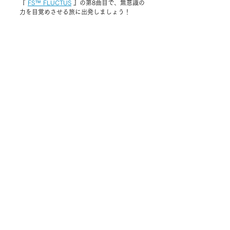
『 
FS™ FLUCTUS
 』
の第8曲目で、無意識の
力を目覚めさせる旅に出発しましょう！