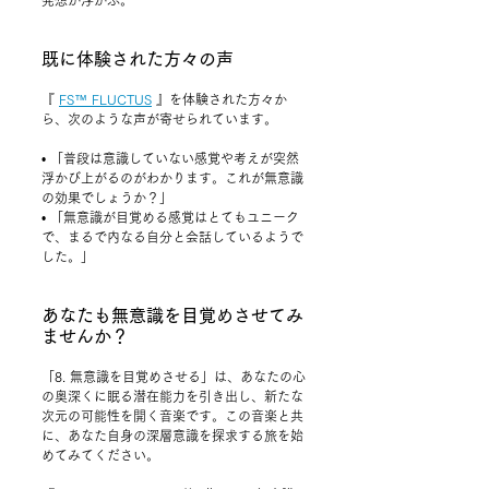
発想が浮かぶ。
既に体験された方々の声
『 
FS™ FLUCTUS
 』を体験された方々か
ら、次のような声が寄せられています。
• 「普段は意識していない感覚や考えが突然
浮かび上がるのがわかります。これが無意識
の効果でしょうか？」
• 「無意識が目覚める感覚はとてもユニーク
で、まるで内なる自分と会話しているようで
した。」
あなたも無意識を目覚めさせてみ
ませんか？
「8. 無意識を目覚めさせる」は、あなたの心
の奥深くに眠る潜在能力を引き出し、新たな
次元の可能性を開く音楽です。この音楽と共
に、あなた自身の深層意識を探求する旅を始
めてみてください。